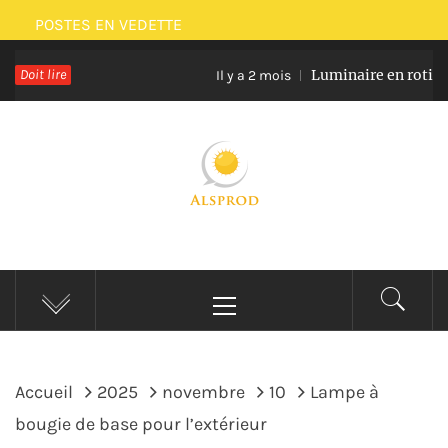
Passer
POSTES EN VEDETTE
au
Doit lire
Luminaire en rotin et verr
contenu
Il y a 2 mois
ALSPROD
Site De Partage De Délicieux Plats
Menu
principal
Accueil
2025
novembre
10
Lampe à
bougie de base pour l’extérieur