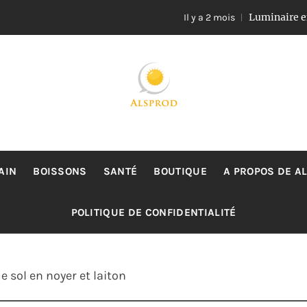
Luminaire en rotin et ve
Il y a 2 mois
ALSPROD
Site De Partage De Délicieux Plats
AIN
BOISSONS
SANTÉ
BOUTIQUE
A PROPOS DE A
POLITIQUE DE CONFIDENTIALITÉ
 sol en noyer et laiton