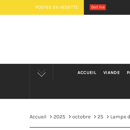
Passer
POSTES EN VEDETTE
Doit lire
au
contenu
ACCUEIL
VIANDE
P
Accueil
2025
octobre
25
Lampe de