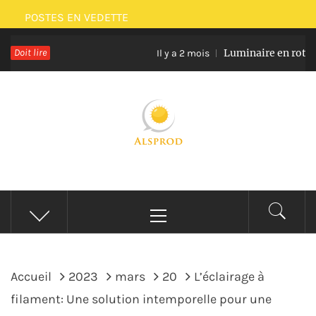
Passer
POSTES EN VEDETTE
au
Doit lire
Luminaire en rotin et ver
contenu
Il y a 2 mois
ALSPROD
Site De Partage De Délicieux Plats
Menu
principal
Accueil
2023
mars
20
L’éclairage à
filament: Une solution intemporelle pour une