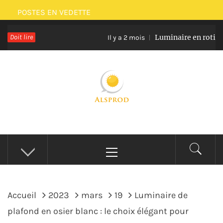
Passer
POSTES EN VEDETTE
au
Doit lire
Luminaire en rotin et verr
contenu
Il y a 2 mois
ALSPROD
Site De Partage De Délicieux Plats
Menu
principal
Accueil
2023
mars
19
Luminaire de
plafond en osier blanc : le choix élégant pour