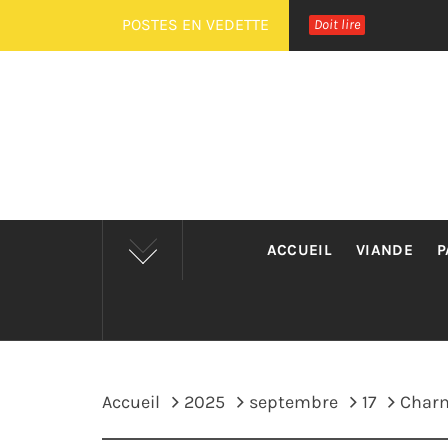
Passer
POSTES EN VEDETTE
Doit lire
au
contenu
ACCUEIL
VIANDE
P
Accueil
2025
septembre
17
Charm