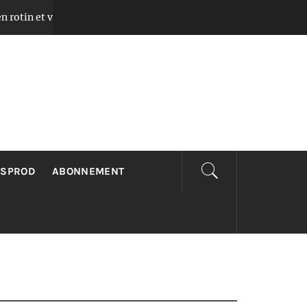
 verre pour chambre avec lumière chaleureuse
Il y a 2 mois
LSPROD
ABONNEMENT