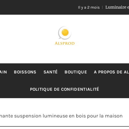
Luminaire en rotin et
Il y a 2 mois
ALSPROD
Site De Partage De Délicieux Plats
AIN
BOISSONS
SANTÉ
BOUTIQUE
A PROPOS DE A
POLITIQUE DE CONFIDENTIALITÉ
ante suspension lumineuse en bois pour la maison