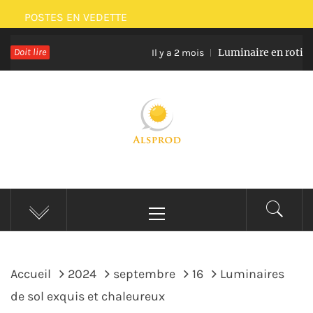
Passer
POSTES EN VEDETTE
au
Doit lire
Luminaire en rotin et verr
contenu
Il y a 2 mois
ALSPROD
Site De Partage De Délicieux Plats
Menu
principal
Accueil
2024
septembre
16
Luminaires
de sol exquis et chaleureux