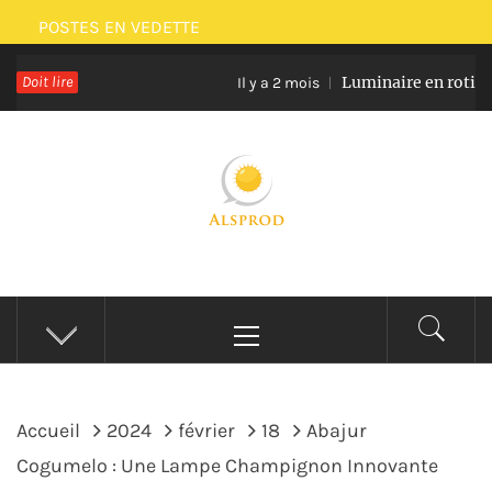
Passer
POSTES EN VEDETTE
au
Doit lire
Luminaire en rotin et verre
contenu
Il y a 2 mois
ALSPROD
Site De Partage De Délicieux Plats
Menu
principal
Accueil
2024
février
18
Abajur
Cogumelo : Une Lampe Champignon Innovante