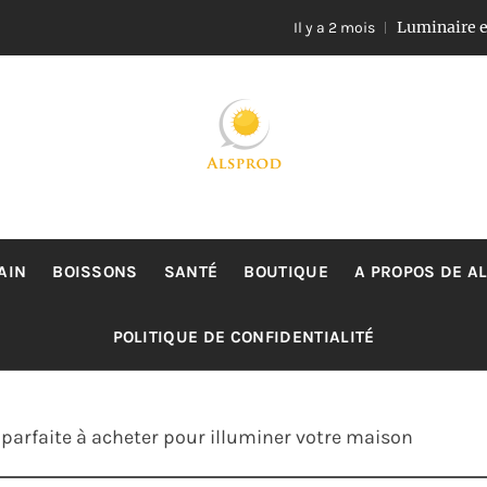
Luminaire en rotin et
Il y a 2 mois
ALSPROD
Site De Partage De Délicieux Plats
AIN
BOISSONS
SANTÉ
BOUTIQUE
A PROPOS DE A
POLITIQUE DE CONFIDENTIALITÉ
parfaite à acheter pour illuminer votre maison