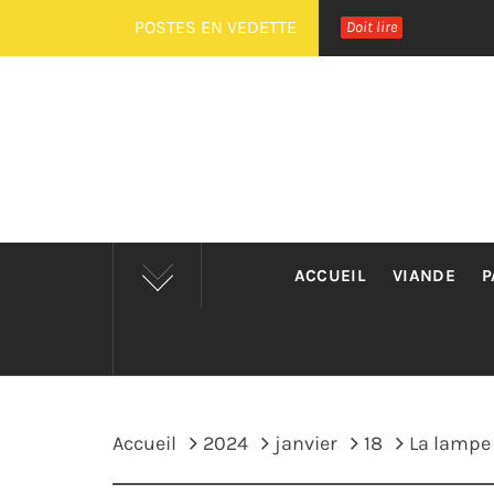
Passer
POSTES EN VEDETTE
Doit lire
au
contenu
ACCUEIL
VIANDE
P
Accueil
2024
janvier
18
La lampe 