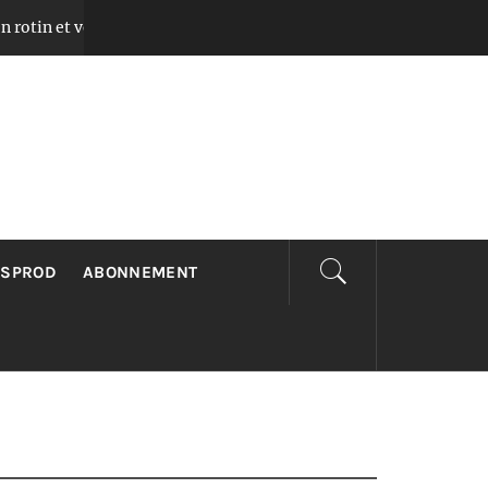
 verre pour chambre avec lumière chaleureuse
Il y a 2 mois
LSPROD
ABONNEMENT