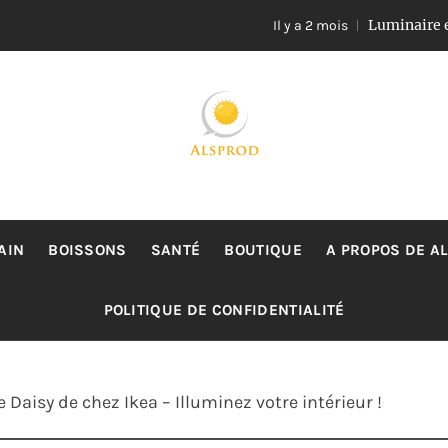
Luminaire en rotin e
Il y a 2 mois
ALSPROD
Site De Partage De Délicieux Plats
AIN
BOISSONS
SANTÉ
BOUTIQUE
A PROPOS DE A
POLITIQUE DE CONFIDENTIALITÉ
 Daisy de chez Ikea – Illuminez votre intérieur !