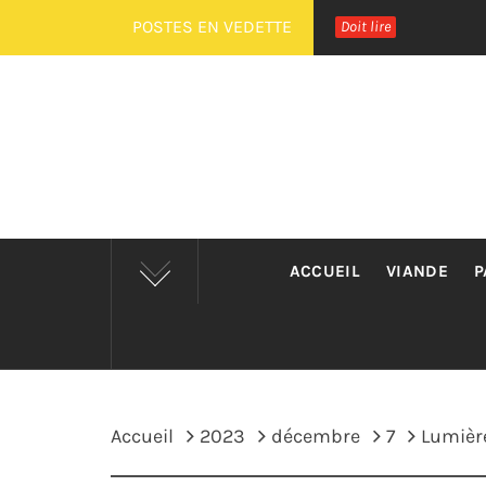
Passer
POSTES EN VEDETTE
Doit lire
au
contenu
ACCUEIL
VIANDE
P
Accueil
2023
décembre
7
Lumière