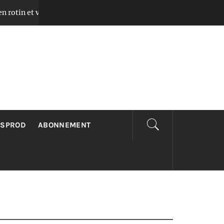
t verre pour chambre avec lumière chaleureuse
Il y a 2 mois
LSPROD
ABONNEMENT