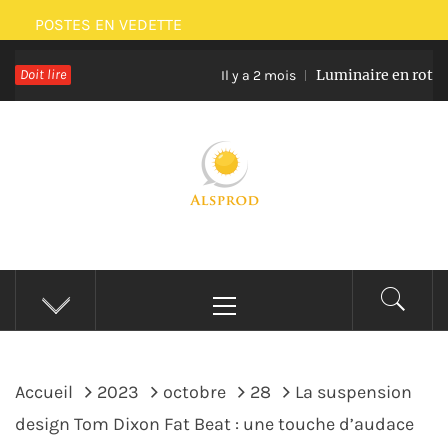
Passer
POSTES EN VEDETTE
au
Doit lire
Luminaire en rotin et ver
contenu
Il y a 2 mois
ALSPROD
Site De Partage De Délicieux Plats
Menu
principal
Accueil
2023
octobre
28
La suspension
design Tom Dixon Fat Beat : une touche d’audace