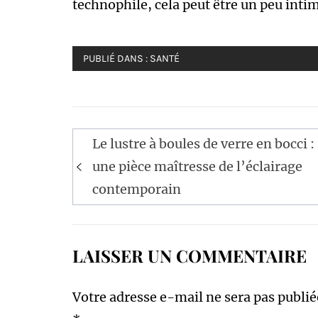
technophile, cela peut être un peu inti
PUBLIÉ DANS :
SANTÉ
Navigation
Le lustre à boules de verre en bocci :
de
une pièce maîtresse de l’éclairage
l’article
contemporain
LAISSER UN COMMENTAIRE
Votre adresse e-mail ne sera pas publié