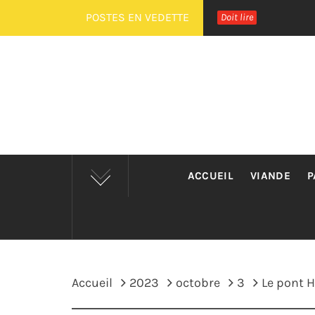
Passer
POSTES EN VEDETTE
Doit lire
au
contenu
ACCUEIL
VIANDE
P
Accueil
2023
octobre
3
Le pont Hu