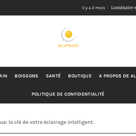
Luminaire en rotin et v
Il y a 2 mois
ALSPROD
Site De Partage De Délicieux Plats
AIN
BOISSONS
SANTÉ
BOUTIQUE
A PROPOS DE A
POLITIQUE DE CONFIDENTIALITÉ
e: la clé de votre éclairage intelligent.