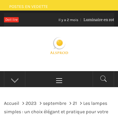
Passer
POSTES EN VEDETTE
au
Doit lire
Luminaire en rotin et ve
contenu
Il y a 2 mois
ALSPROD
Site De Partage De Délicieux Plats
Menu
principal
Accueil
2023
septembre
21
Les lampes
simples : un choix élégant et pratique pour votre