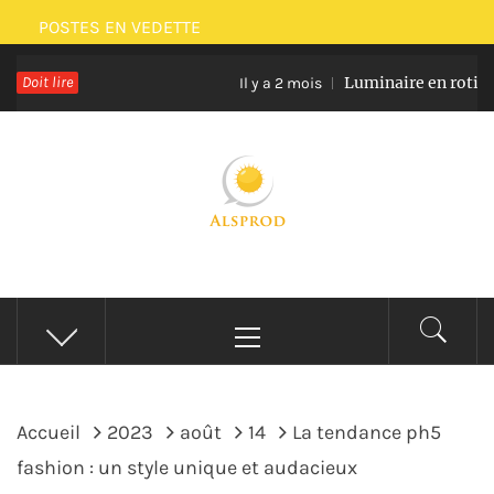
Passer
POSTES EN VEDETTE
au
Doit lire
Luminaire en rotin et ver
contenu
Il y a 2 mois
ALSPROD
Site De Partage De Délicieux Plats
Menu
principal
Accueil
2023
août
14
La tendance ph5
fashion : un style unique et audacieux