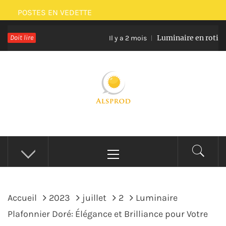
Passer
POSTES EN VEDETTE
au
Doit lire
Luminaire en rotin et verr
contenu
Il y a 2 mois
ALSPROD
Site De Partage De Délicieux Plats
Menu
principal
Accueil
2023
juillet
2
Luminaire
Plafonnier Doré: Élégance et Brilliance pour Votre