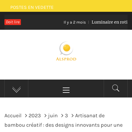
Passer
POSTES EN VEDETTE
au
Doit lire
Luminaire en rotin et verr
contenu
Il y a 2 mois
ALSPROD
Site De Partage De Délicieux Plats
Menu
principal
Accueil
2023
juin
3
Artisanat de
bambou créatif : des designs innovants pour une