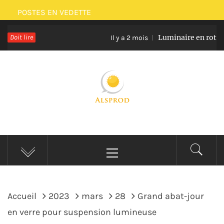
Passer
POSTES EN VEDETTE
au
Doit lire
Luminaire en rotin et ver
contenu
Il y a 2 mois
ALSPROD
Site De Partage De Délicieux Plats
Menu
principal
Accueil
2023
mars
28
Grand abat-jour
en verre pour suspension lumineuse