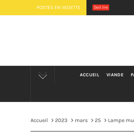
Passer
POSTES EN VEDETTE
Doit lire
au
contenu
ACCUEIL
VIANDE
P
Accueil
2023
mars
25
Lampe mural