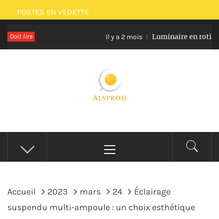
Passer
POSTES EN VEDETTE
au
Doit lire
Luminaire en rotin et verr
contenu
Il y a 2 mois
ALSPROD
Site De Partage De Délicieux Plats
Menu
principal
Accueil
2023
mars
24
Éclairage
suspendu multi-ampoule : un choix esthétique