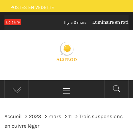
Passer
POSTES EN VEDETTE
au
Doit lire
Luminaire en rotin et verr
contenu
Il y a 2 mois
ALSPROD
Site De Partage De Délicieux Plats
Menu
principal
Accueil
2023
mars
11
Trois suspensions
en cuivre léger