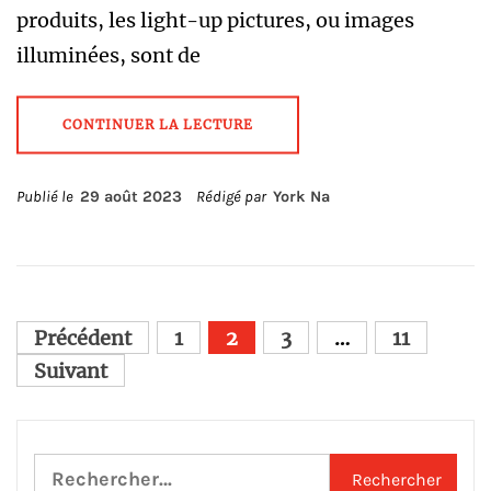
produits, les light-up pictures, ou images
illuminées, sont de
CONTINUER LA LECTURE
Publié le
29 août 2023
Rédigé par
York Na
Pagination
Précédent
1
2
3
…
11
des
Suivant
publications
Rechercher :