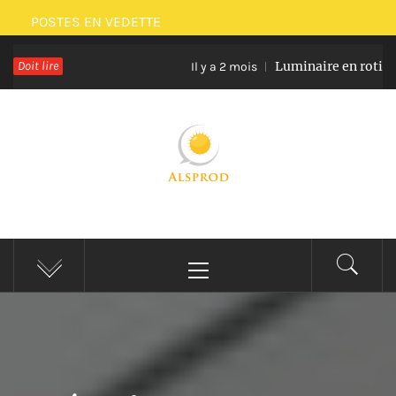
Passer
POSTES EN VEDETTE
au
Doit lire
Luminaire en rotin et verre p
contenu
Il y a 2 mois
ALSPROD
Site De Partage De Délicieux Plats
Menu
principal