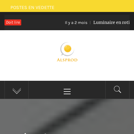
Passer
POSTES EN VEDETTE
au
Doit lire
Luminaire en rotin et verr
contenu
Il y a 2 mois
ALSPROD
Site De Partage De Délicieux Plats
Menu
principal